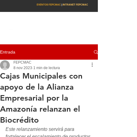
EVENTOS FEPCMAC
|
INTRANET FEPCMAC
Entrada
FEPCMAC
8 nov 2023
1 min de lectura
Cajas Municipales con
apoyo de la Alianza
Empresarial por la
Amazonía relanzan el
Biocrédito
Este relanzamiento servirá para 
fortalecer el escalamiento de productos 