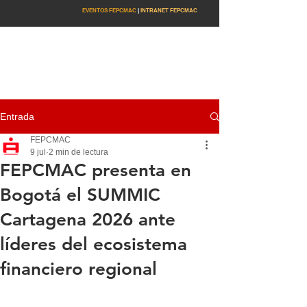
EVENTOS FEPCMAC
|
INTRANET FEPCMAC
Entrada
FEPCMAC
9 jul
2 min de lectura
FEPCMAC presenta en
Bogotá el SUMMIC
Cartagena 2026 ante
líderes del ecosistema
financiero regional