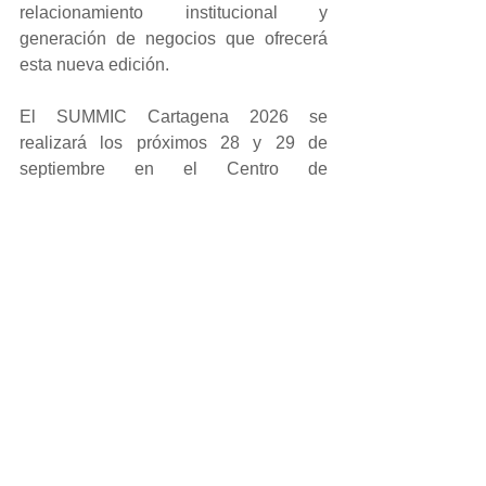
relacionamiento institucional y 
generación de negocios que ofrecerá 
esta nueva edición.
El SUMMIC Cartagena 2026 se 
realizará los próximos 28 y 29 de 
septiembre en el Centro de 
Convenciones Cartagena de Indias y 
espera reunir a más de 600 
participantes, entre autoridades, 
organismos multilaterales, entidades 
financieras, inversionistas, fintechs, 
empresas tecnológicas y 
representantes del sector 
microfinanciero de América Latina y el 
Caribe.