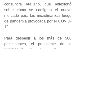
consultora Arellano, que reflexionó 
sobre cómo se configura el nuevo 
mercado para las microfinanzas luego 
de pandemia provocada por el COVID-
19. 
Para despedir a los más de 500 
participantes, el presidente de la 
FEPCMAC, Dr. Jorge Solis; el 
congresista de Acción Popular, Ilich 
López, el gerente central de Negocios 
de Caja Arequipa, Wilber Dongo; y 
Diego Prieto, presidente de Banco Caja 
Social brindaron las palabras de 
clausura y anunciando el próximo 
Seminario Internacional de 
Microfinanzas en la ciudad de Cusco.