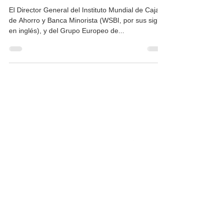
El Director General del Instituto Mundial de Cajas
de Ahorro y Banca Minorista (WSBI, por sus siglas
en inglés), y del Grupo Europeo de...
INSTITUCIONAL
Recepción de documentos vía online
(Público en general):
buzondesugerencias@fpcmac.org.pe
Memoria
CMAC en cifras
Enlaces de interés
Noticias
Ley de protección de datos
Preguntas frecuentes