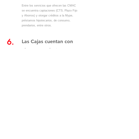
Entre los servicios que ofrecen las CMAC
se encuentra captaciones (CTS, Plazo Fijo
y Ahorros) y otorgar créditos a la Mype,
préstamos hipotecarios, de consumo,
prendarios, entre otros.
6.
Las Cajas cuentan con
alguna regulación?
Son reguladas por la Superintendencia de
Banca, Seguro y AFP (SBS), la Contraloría
General de la República, y forman parte del
Fondo de Seguros de Depósitos (FSD),
permitiéndoles operar en cualquier región y
capital del Perú.
INSTITUCIONAL
Recepción de documentos vía online
(Público en general):
buzondesugerencias@fpcmac.org.pe