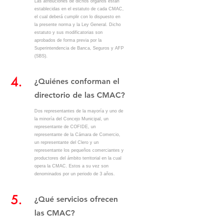
Las atribuciones de dichos órganos están
establecidas en el estatuto de cada CMAC,
el cual deberá cumplir con lo dispuesto en
la presente norma y la Ley General. Dicho
estatuto y sus modificatorias son
aprobados de forma previa por la
Superintendencia de Banca, Seguros y AFP
(SBS).
4.
¿Quiénes conforman el
directorio de las CMAC?
Dos representantes de la mayoría y uno de
la minoría del Concejo Municipal, un
representante de COFIDE, un
representante de la Cámara de Comercio,
un representante del Clero y un
representante los pequeños comerciantes y
productores del ámbito territorial en la cual
opera la CMAC. Estos a su vez son
denominados por un periodo de 3 años.
5.
¿Qué servicios ofrecen
las CMAC?