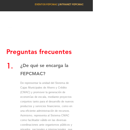
EVENTOS FEPCMAC
|
INTRANET FEPCMAC
Preguntas frecuentes
1.
¿De qué se encarga la
FEPCMAC?
De representar la unidad del Sistema de
Cajas Municipales de Ahorro y Crédito
(CMAC) y promover la generación de
economías de escala, mediante proyectos
conjuntos tanto para el desarrollo de nuevos
productos y servicios financieros, como en
una eficiente administración de recursos.
Asimismo, representa al Sistema CMAC
como facilitador válido en las diversas
coordinaciones ante organismos públicos y
privados, nacionales e internacionales, que