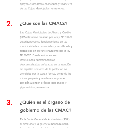
apoyan el desarrollo económico y financiero
de las Cajas Municipales, entre otros.
2.
¿Qué son las CMACs?
Las Cajas Municipales de Ahorro y Crédito
(CMAC) fueron creadas por la ley Nº 23029
autorizandose su funcionamiento en las
municipalidades provinciales y, modificada y
fortalecida en su funcionamiento por la ley
Nº 30607. Desde entonces son
instituciones microfinancieras
descentralizadas enfocadas en la atención
de aquellos sectores de la población no
atendidos por la banca formal, como de las
micro, pequeña y medianas empresas,
también atienden créditos personales y
pignoraticios, entre otros.
3.
¿Quién es el órgano de
gobierno de las CMAC?
Es la Junta General de Accionistas (JGA),
el directorio y la gerencia mancomunada.