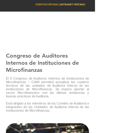
EVENTOS FEPCMAC
|
INTRANET FEPCMAC
Congreso de Auditores
Internos de Instituciones de
Microfinanzas
El II Congreso de Auditores Internos de instituciones de
Microfinanzas – CAIM permitirá actualizar los cuadros
técnicos de las unidades de Auditoría Interna de las
instituciones de Microfinanzas. Se espera aportar al
sector Microfinanciero con las últimas tendencias y
buenas prácticas de Auditoria.
Está dirigido a los miembros de los Comités de Auditoría e
integrantes de las Unidades de Auditoria Interna de las
Instituciones de Microfinanzas.