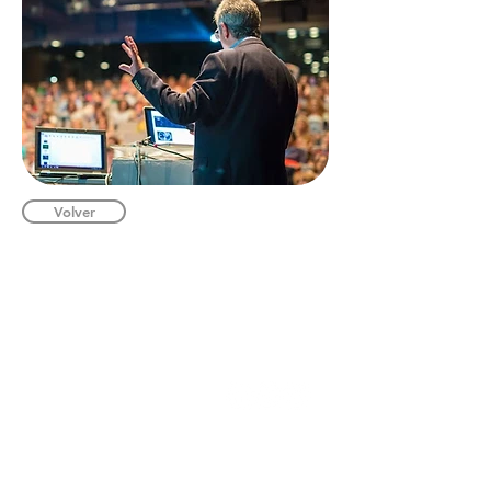
Volver
INSTITUCIONAL
Recepción de documentos vía online
(Público en general):
buzondesugerencias@fpcmac.org.pe
Memoria