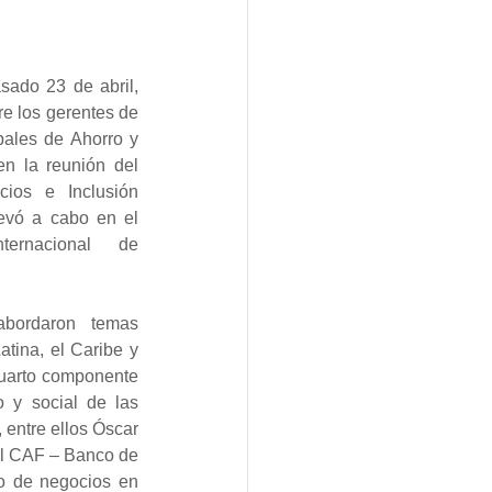
ado 23 de abril, 
e los gerentes de 
ales de Ahorro y 
en la reunión del 
ios e Inclusión 
evó a cabo en el 
ernacional de 
bordaron temas 
tina, el Caribe y 
cuarto componente 
 y social de las 
entre ellos Óscar 
el CAF – Banco de 
lo de negocios en 