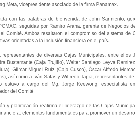
rag Meta, vicepresidente asociado de la firma Panamax.
ada con las palabras de bienvenida de John Sarmiento, gere
EPCMAC, seguidas por Ramiro Arana, gerente de Negocios de
el Comité. Ambos resaltaron el compromiso del sistema de C
tivas orientadas a la inclusión financiera en el país.
representantes de diversas Cajas Municipales, entre ellos Ju
a Bustamante (Caja Trujillo), Walter Santiago Leyva Ramírez (
iura), Gilmar Miguel Ruiz (Caja Cusco), Óscar Alfredo Mercad
s), así como a Iván Salas y Wilfredo Tapia, representantes d
o estuvo a cargo del Mg. Jorge Keewong, especialista en
ador del Comité.
ón y planificación reafirma el liderazgo de las Cajas Municipa
financiera, elementos fundamentales para promover un desarrol