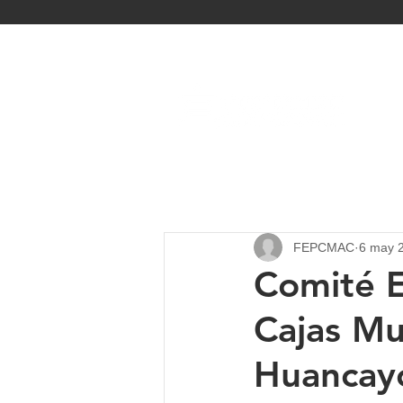
INIC
FEPCMAC
6 may 
Comité E
Cajas Mu
Huancayo