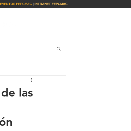
EVENTOS FEPCMAC
|
INTRANET FEPCMAC
S
INSTITUCIONAL
CONTACTO
de las
ión