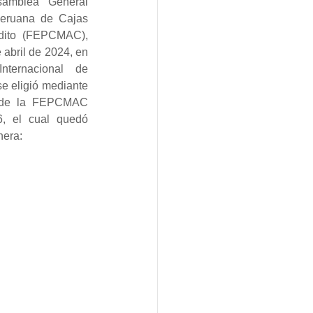
amblea General 
eruana de Cajas 
dito (FEPCMAC), 
abril de 2024, en 
ternacional de 
e eligió mediante 
o de la FEPCMAC 
, el cual quedó 
nera: