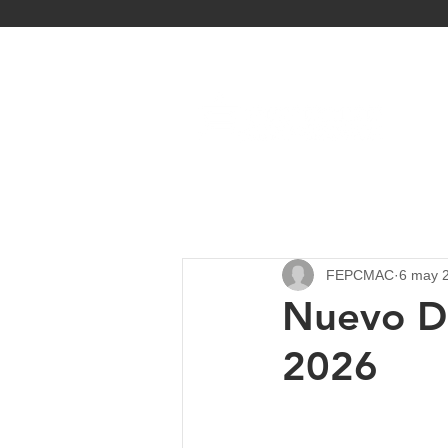
INIC
FEPCMAC
6 may 
Nuevo D
2026