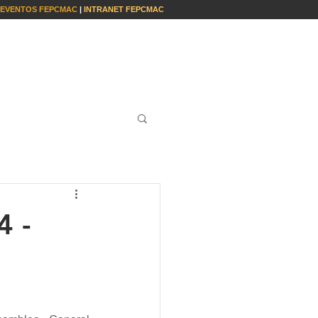
EVENTOS FEPCMAC
|
INTRANET FEPCMAC
S
INSTITUCIONAL
CONTACTO
4 -