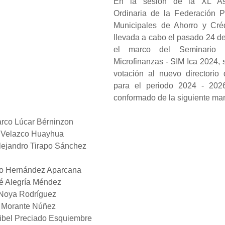
En la sesión de la XL As
Ordinaria de la Federación P
Municipales de Ahorro y Cré
llevada a cabo el pasado 24 de 
el marco del Seminario In
Microfinanzas - SIM Ica 2024, s
votación al nuevo directori
para el periodo 2024 - 2026
conformado de la siguiente ma
arco Lúcar Bérninzon
l Velazco Huayhua
Alejandro Tirapo Sánchez
do Hernández Aparcana
é Alegría Méndez
 Noya Rodríguez
r Morante Núñez
ribel Preciado Esquiembre