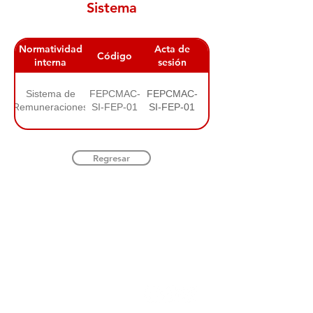
Sistema
Normatividad
Acta de
Código
Fecha
interna
sesión
Sistema de
FEPCMAC-
FEPCMAC-
26/10/2018
Remuneraciones
SI-FEP-01
SI-FEP-01
Regresar
INSTITUCIONAL