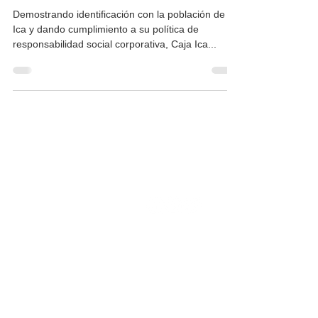
Demostrando identificación con la población de
Ica y dando cumplimiento a su política de
responsabilidad social corporativa, Caja Ica...
INSTITUCIONAL
Recepción de documentos vía online
(Público en general):
buzondesugerencias@fpcmac.org.pe
Memoria
CMAC en cifras
Enlaces de interés
Noticias
Ley de protección de datos
Preguntas frecuentes