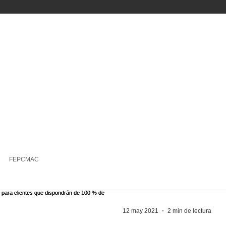
IO
NOSOTROS
ÁREAS
NOTICIAS
CAJAS MUNICIPALE
FEPCMAC
12 may 2021
2 min de lectura