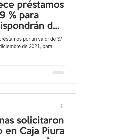
rece préstamos
.9 % para
dispondrán de
CTS
préstamos por un valor de S/
 diciembre de 2021, para
nas solicitaron
o en Caja Piura